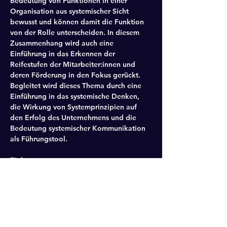
Bedeutung von Funktionen in einer 
Organisation aus systemischer Sicht 
bewusst und können damit die Funktion 
von der Rolle unterscheiden. In diesem 
Zusammenhang wird auch eine 
Einführung in das Erkennen der 
Reifestufen der Mitarbeiter:innen und 
deren Förderung in den Fokus gerückt. 
Begleitet wird dieses Thema durch eine 
Einführung in das systemische Denken, 
die Wirkung von Systemprinzipien auf 
den Erfolg des Unternehmens und die 
Bedeutung systemischer Kommunikation 
als Führungstool.
Ziele
Systemisches Denken und die 
teamorientierte Kommunikation 
erfolgreich anwenden.
Grundwerkzeuge für den Umgang 
mit Konflikten und Krisen kennen.
Systemische Prozesse bei 